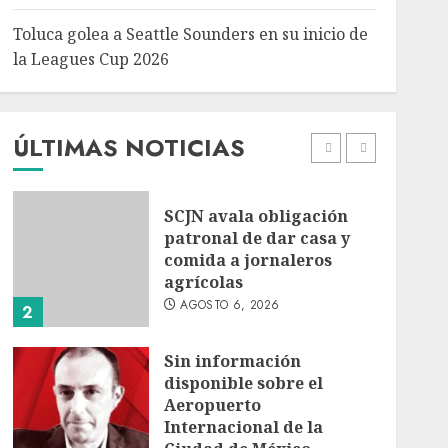
5
Toluca golea a Seattle Sounders en su inicio de
Turista muere ahogado
la Leagues Cup 2026
en alberca de hotel en
Acapulco; familiares
piden ayuda ante falta de
personal capacitado
ÚLTIMAS NOTICIAS
1
AGOSTO 6, 2026
SCJN avala obligación
patronal de dar casa y
comida a jornaleros
agrícolas
AGOSTO 6, 2026
2
Sin información
disponible sobre el
Aeropuerto
Internacional de la