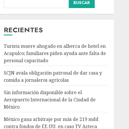
BUSCAR
Sin información
disponible sobre el
Aeropuerto
Internacional de la
RECIENTES
Ciudad de México
3
AGOSTO 6, 2026
Turista muere ahogado en alberca de hotel en
Acapulco; familiares piden ayuda ante falta de
México gana arbitraje
personal capacitado
por más de 219 mdd
contra fondos de EE.UU.
SCJN avala obligación patronal de dar casa y
en caso TV Azteca
comida a jornaleros agrícolas
AGOSTO 6, 2026
4
Sin información disponible sobre el
Aeropuerto Internacional de la Ciudad de
Toluca golea a Seattle
México
Sounders en su inicio de
la Leagues Cup 2026
México gana arbitraje por más de 219 mdd
AGOSTO 6, 2026
contra fondos de EE.UU. en caso TV Azteca