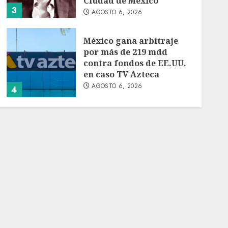
Ciudad de México
3
AGOSTO 6, 2026
México gana arbitraje
por más de 219 mdd
contra fondos de EE.UU.
en caso TV Azteca
AGOSTO 6, 2026
4
Toluca golea a Seattle
Sounders en su inicio de
la Leagues Cup 2026
AGOSTO 6, 2026
5
Turista muere ahogado
en alberca de hotel en
Acapulco; familiares
piden ayuda ante falta de