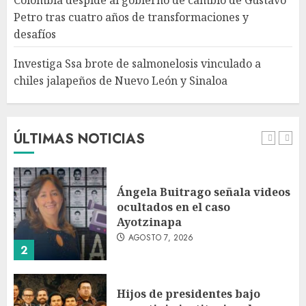
Colombia despide al gobierno de cambio de Gustavo
chiles jalapeños de Nuevo
Petro tras cuatro años de transformaciones y
León y Sinaloa
desafíos
AGOSTO 7, 2026
5
Investiga Ssa brote de salmonelosis vinculado a
chiles jalapeños de Nuevo León y Sinaloa
Charlotte FC vs Atlas: Fecha,
horario y canal para ver el
partido de la Leagues Cup
2026
ÚLTIMAS NOTICIAS
AGOSTO 7, 2026
1
Ángela Buitrago señala videos
ocultados en el caso
Ayotzinapa
AGOSTO 7, 2026
2
Hijos de presidentes bajo