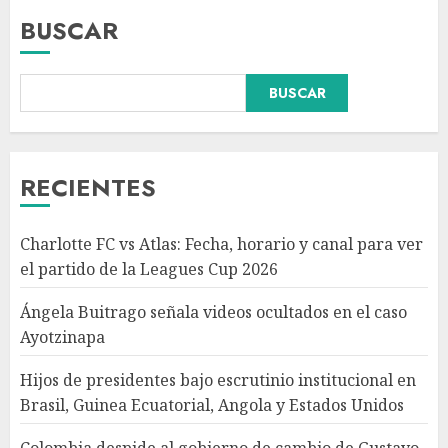
BUSCAR
BUSCAR
Hijos de presidentes bajo
escrutinio institucional en
Brasil, Guinea Ecuatorial,
Angola y Estados Unidos
RECIENTES
AGOSTO 7, 2026
3
Charlotte FC vs Atlas: Fecha, horario y canal para ver
Colombia despide al gobierno
el partido de la Leagues Cup 2026
de cambio de Gustavo Petro
tras cuatro años de
Ángela Buitrago señala videos ocultados en el caso
transformaciones y desafíos
Ayotzinapa
AGOSTO 7, 2026
4
Hijos de presidentes bajo escrutinio institucional en
Brasil, Guinea Ecuatorial, Angola y Estados Unidos
Investiga Ssa brote de
salmonelosis vinculado a