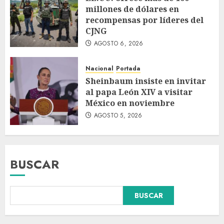
millones de dólares en
recompensas por líderes del
CJNG
AGOSTO 6, 2026
Nacional
Portada
Sheinbaum insiste en invitar
al papa León XIV a visitar
México en noviembre
AGOSTO 5, 2026
BUSCAR
BUSCAR
Sin información disponible
sobre el Aeropuerto
Internacional de la Ciudad de