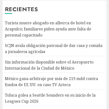
México
RECIENTES
AGOSTO 6, 2026
3
Turista muere ahogado en alberca de hotel en
México gana arbitraje por
Acapulco; familiares piden ayuda ante falta de
más de 219 mdd contra fondos
personal capacitado
de EE.UU. en caso TV Azteca
AGOSTO 6, 2026
SCJN avala obligación patronal de dar casa y comida
4
a jornaleros agrícolas
Sin información disponible sobre el Aeropuerto
Toluca golea a Seattle
Internacional de la Ciudad de México
Sounders en su inicio de la
Leagues Cup 2026
México gana arbitraje por más de 219 mdd contra
AGOSTO 6, 2026
fondos de EE.UU. en caso TV Azteca
5
Toluca golea a Seattle Sounders en su inicio de la
Leagues Cup 2026
Turista muere ahogado en
alberca de hotel en Acapulco;