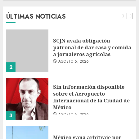
familiares piden ayuda ante
falta de personal capacitado
ÚLTIMAS NOTICIAS
AGOSTO 6, 2026
1
SCJN avala obligación
patronal de dar casa y comida
a jornaleros agrícolas
AGOSTO 6, 2026
2
Sin información disponible
sobre el Aeropuerto
Internacional de la Ciudad de
México
AGOSTO 6, 2026
3
México gana arbitraje por