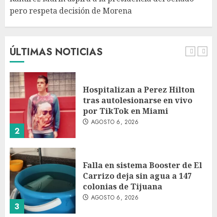
pero respeta decisión de Morena
Detienen a persona por
intentar cobrar cheque falso
de 420,000 pesos en CDMX
AGOSTO 6, 2026
ÚLTIMAS NOTICIAS
1
Hospitalizan a Perez Hilton
tras autolesionarse en vivo
por TikTok en Miami
AGOSTO 6, 2026
2
Falla en sistema Booster de El
Carrizo deja sin agua a 147
colonias de Tijuana
AGOSTO 6, 2026
3