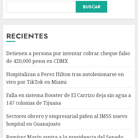
Falla en sistema Booster de El
BUSCAR
Carrizo deja sin agua a 147
colonias de Tijuana
AGOSTO 6, 2026
3
RECIENTES
Sectores obrero y empresarial
Detienen a persona por intentar cobrar cheque falso
piden al IMSS nuevo hospital
de 420,000 pesos en CDMX
en Guanajuato
AGOSTO 6, 2026
Hospitalizan a Perez Hilton tras autolesionarse en
4
vivo por TikTok en Miami
Falla en sistema Booster de El Carrizo deja sin agua a
Ramírez Marín aspira a la
147 colonias de Tijuana
presidencia del Senado pero
respeta decisión de Morena
Sectores obrero y empresarial piden al IMSS nuevo
AGOSTO 6, 2026
hospital en Guanajuato
5
Ramírez Marín aspira a la presidencia del Senado