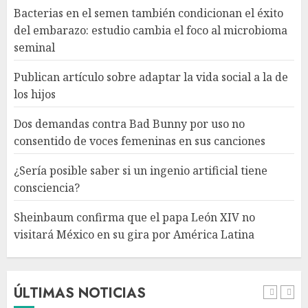
Bacterias en el semen también condicionan el éxito
¿Sería posible saber si un
del embarazo: estudio cambia el foco al microbioma
ingenio artificial tiene
seminal
consciencia?
AGOSTO 6, 2026
Publican artículo sobre adaptar la vida social a la de
4
los hijos
Dos demandas contra Bad Bunny por uso no
Sheinbaum confirma que el
consentido de voces femeninas en sus canciones
papa León XIV no visitará
México en su gira por América
¿Sería posible saber si un ingenio artificial tiene
Latina
consciencia?
AGOSTO 6, 2026
5
Sheinbaum confirma que el papa León XIV no
visitará México en su gira por América Latina
Bacterias en el semen también
condicionan el éxito del
embarazo: estudio cambia el
foco al microbioma seminal
ÚLTIMAS NOTICIAS
AGOSTO 6, 2026
1