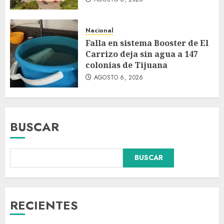
Nacional
Falla en sistema Booster de El
Carrizo deja sin agua a 147
colonias de Tijuana
AGOSTO 6, 2026
BUSCAR
BUSCAR
Dos demandas contra Bad
Bunny por uso no consentido
de voces femeninas en sus
canciones
RECIENTES
AGOSTO 6, 2026
3