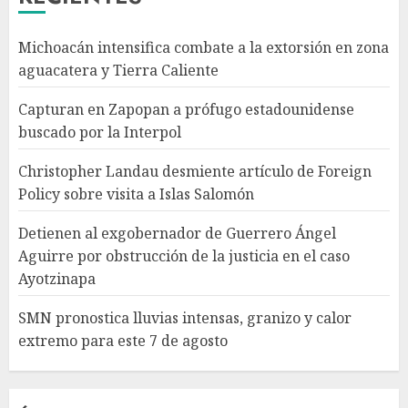
Michoacán intensifica combate a la extorsión en zona
Detienen al exgobernador de
aguacatera y Tierra Caliente
Guerrero Ángel Aguirre por
obstrucción de la justicia en el
Capturan en Zapopan a prófugo estadounidense
caso Ayotzinapa
buscado por la Interpol
AGOSTO 7, 2026
4
Christopher Landau desmiente artículo de Foreign
Policy sobre visita a Islas Salomón
SMN pronostica lluvias
intensas, granizo y calor
Detienen al exgobernador de Guerrero Ángel
extremo para este 7 de agosto
Aguirre por obstrucción de la justicia en el caso
AGOSTO 7, 2026
Ayotzinapa
5
SMN pronostica lluvias intensas, granizo y calor
extremo para este 7 de agosto
Michoacán intensifica
combate a la extorsión en
zona aguacatera y Tierra
Caliente