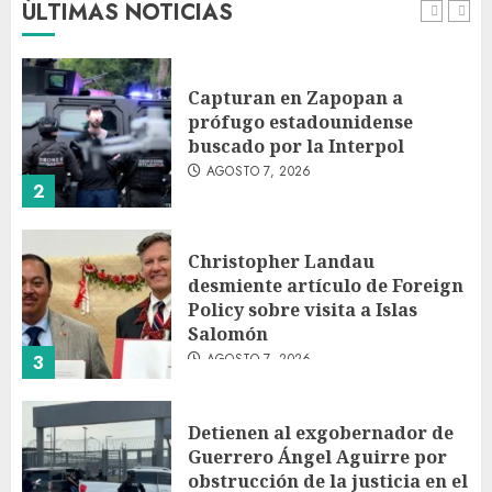
ÚLTIMAS NOTICIAS
AGOSTO 7, 2026
1
Capturan en Zapopan a
prófugo estadounidense
buscado por la Interpol
AGOSTO 7, 2026
2
Christopher Landau
desmiente artículo de Foreign
Policy sobre visita a Islas
Salomón
AGOSTO 7, 2026
3
Detienen al exgobernador de
Guerrero Ángel Aguirre por
obstrucción de la justicia en el