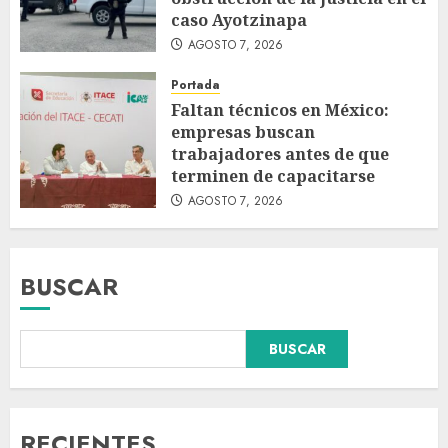
caso Ayotzinapa
AGOSTO 7, 2026
Portada
Faltan técnicos en México:
empresas buscan
trabajadores antes de que
terminen de capacitarse
AGOSTO 7, 2026
BUSCAR
BUSCAR
Christopher Landau
desmiente artículo de Foreign
Policy sobre visita a Islas
Salomón
RECIENTES
AGOSTO 7, 2026
3