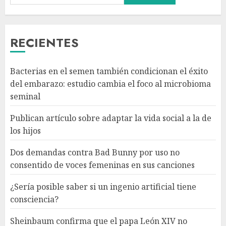
Bunny por uso no consentido
de voces femeninas en sus
canciones
RECIENTES
AGOSTO 6, 2026
3
Bacterias en el semen también condicionan el éxito
¿Sería posible saber si un
del embarazo: estudio cambia el foco al microbioma
ingenio artificial tiene
seminal
consciencia?
AGOSTO 6, 2026
Publican artículo sobre adaptar la vida social a la de
4
los hijos
Dos demandas contra Bad Bunny por uso no
Sheinbaum confirma que el
consentido de voces femeninas en sus canciones
papa León XIV no visitará
México en su gira por América
¿Sería posible saber si un ingenio artificial tiene
Latina
consciencia?
AGOSTO 6, 2026
5
Sheinbaum confirma que el papa León XIV no