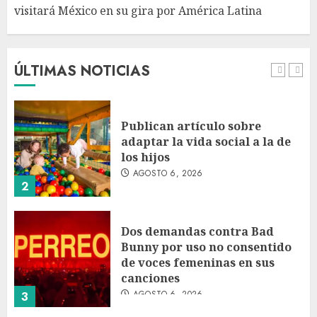
visitará México en su gira por América Latina
Bacterias en el semen también
condicionan el éxito del
embarazo: estudio cambia el
foco al microbioma seminal
ÚLTIMAS NOTICIAS
AGOSTO 6, 2026
1
Publican artículo sobre
adaptar la vida social a la de
los hijos
AGOSTO 6, 2026
2
Dos demandas contra Bad
Bunny por uso no consentido
de voces femeninas en sus
canciones
AGOSTO 6, 2026
3