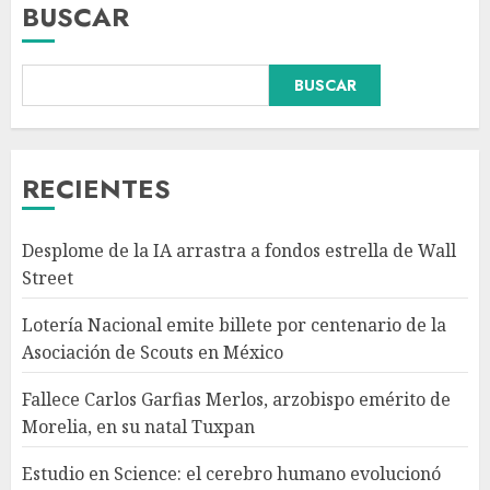
BUSCAR
BUSCAR
Fallece Carlos Garfias Merlos,
arzobispo emérito de Morelia,
en su natal Tuxpan
AGOSTO 7, 2026
RECIENTES
3
Desplome de la IA arrastra a fondos estrella de Wall
Estudio en Science: el cerebro
Street
humano evolucionó gracias al
azúcar de la fruta
Lotería Nacional emite billete por centenario de la
AGOSTO 7, 2026
Asociación de Scouts en México
4
Fallece Carlos Garfias Merlos, arzobispo emérito de
Morelia, en su natal Tuxpan
EE.UU. amplía revisión de
redes sociales para visados de
Estudio en Science: el cerebro humano evolucionó
periodistas y ciertos