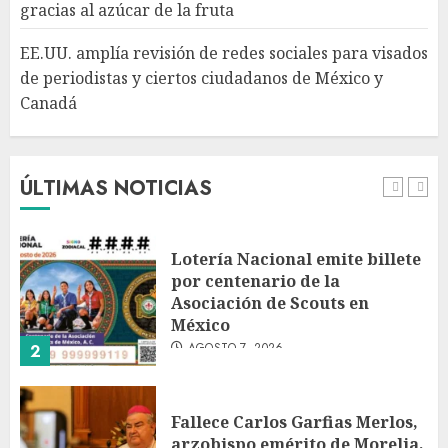
gracias al azúcar de la fruta
ciudadanos de México y
Canadá
5
EE.UU. amplía revisión de redes sociales para visados
AGOSTO 7, 2026
de periodistas y ciertos ciudadanos de México y
Canadá
Desplome de la IA arrastra a
fondos estrella de Wall Street
AGOSTO 7, 2026
ÚLTIMAS NOTICIAS
1
Lotería Nacional emite billete
por centenario de la
Asociación de Scouts en
México
AGOSTO 7, 2026
2
Fallece Carlos Garfias Merlos,
arzobispo emérito de Morelia,