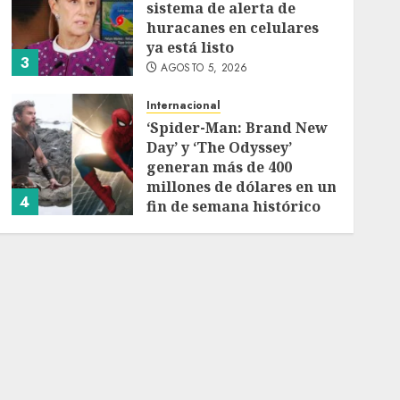
sistema de alerta de
huracanes en celulares
ya está listo
3
AGOSTO 5, 2026
Internacional
‘Spider-Man: Brand New
Day’ y ‘The Odyssey’
generan más de 400
millones de dólares en un
4
fin de semana histórico
en EE. UU.
Nacional
AGOSTO 5, 2026
Anuncia Sheinbaum
Jornada Nacional de
Reforestación con meta
de 6.6 millones de
5
plantas
AGOSTO 5, 2026
Internacional