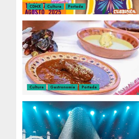
CDMX
Cultura
Portada
Cultura
Gastronomía
Portada