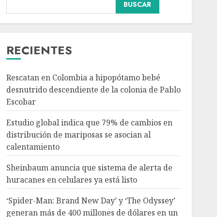
BUSCAR
Nacional
RECIENTES
Sheinbaum anuncia que
sistema de alerta de
huracanes en celulares
Rescatan en Colombia a hipopótamo bebé
ya está listo
desnutrido descendiente de la colonia de Pablo
3
AGOSTO 5, 2026
Escobar
Internacional
Estudio global indica que 79% de cambios en
‘Spider-Man: Brand New
distribución de mariposas se asocian al
Day’ y ‘The Odyssey’
calentamiento
generan más de 400
millones de dólares en un
4
Sheinbaum anuncia que sistema de alerta de
fin de semana histórico
en EE. UU.
huracanes en celulares ya está listo
Nacional
AGOSTO 5, 2026
‘Spider-Man: Brand New Day’ y ‘The Odyssey’
Anuncia Sheinbaum
Jornada Nacional de
generan más de 400 millones de dólares en un