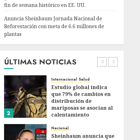
Reforestación con meta
fin de semana histórico en EE. UU.
de 6.6 millones de
5
plantas
Anuncia Sheinbaum Jornada Nacional de
AGOSTO 5, 2026
Reforestación con meta de 6.6 millones de
Internacional
plantas
Rescatan en Colombia a
hipopótamo bebé
desnutrido descendiente
de la colonia de Pablo
ÚLTIMAS NOTICIAS
1
Escobar
AGOSTO 5, 2026
Internacional
Salud
Estudio global indica
que 79% de cambios en
distribución de
mariposas se asocian al
2
calentamiento
AGOSTO 5, 2026
Nacional
Sheinbaum anuncia que